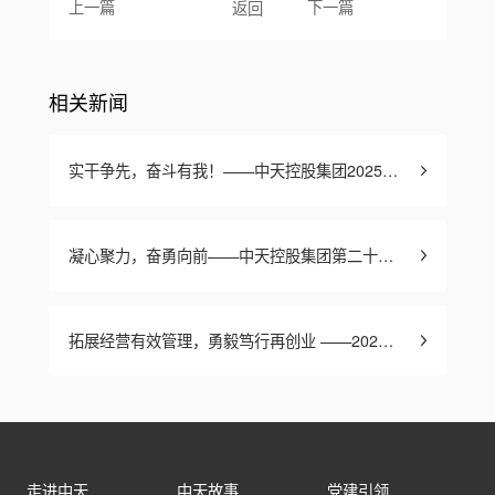
上一篇
下一篇
返回
相关新闻
实干争先，奋斗有我！——中天控股集团2025年度表彰盛典隆重举行
凝心聚力，奋勇向前——中天控股集团第二十七届文化体育节圆满闭幕
拓展经营有效管理，勇毅笃行再创业 ——2026年中天控股集团新年工作会议在杭召开
走进中天
中天故事
党建引领